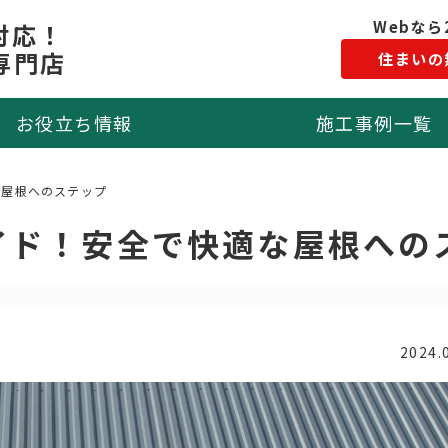
Webなら
対応！
専門店
住まいの
お役立ち情報
施工事例一覧
な屋根へのステップ
イド！安全で快適な屋根への
2024.