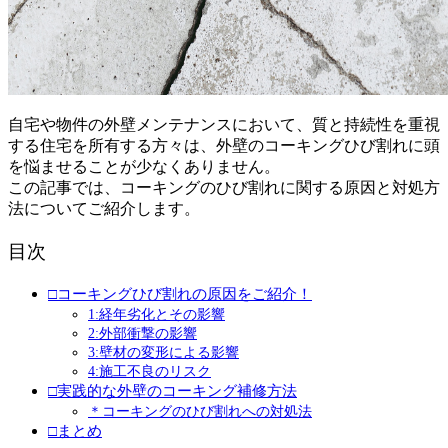
自宅や物件の外壁メンテナンスにおいて、質と持続性を重視
する住宅を所有する方々は、外壁のコーキングひび割れに頭
を悩ませることが少なくありません。
この記事では、コーキングのひび割れに関する原因と対処方
法についてご紹介します。
目次
□コーキングひび割れの原因をご紹介！
1:経年劣化とその影響
2:外部衝撃の影響
3:壁材の変形による影響
4:施工不良のリスク
□実践的な外壁のコーキング補修方法
＊コーキングのひび割れへの対処法
□まとめ