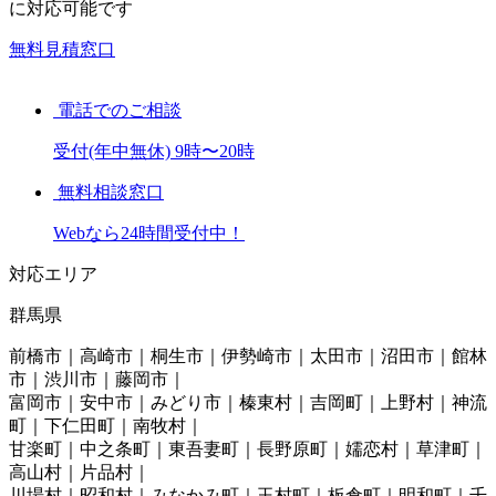
に対応可能です
無料見積窓口
電話でのご相談
受付(年中無休) 9時〜20時
無料相談窓口
Webなら24時間受付中！
対応エリア
群馬県
前橋市｜高崎市｜桐生市｜伊勢崎市｜太田市｜沼田市｜館林
市｜渋川市｜藤岡市｜
富岡市｜安中市｜みどり市｜榛東村｜吉岡町｜上野村｜神流
町｜下仁田町｜南牧村｜
甘楽町｜中之条町｜東吾妻町｜長野原町｜嬬恋村｜草津町｜
高山村｜片品村｜
川場村｜昭和村｜みなかみ町｜玉村町｜板倉町｜明和町｜千