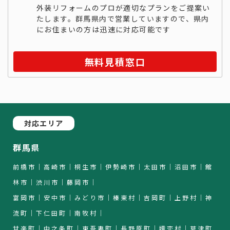
外装リフォームのプロが適切なプランをご提案い
たします。群馬県内で営業していますので、県内
にお住まいの方は迅速に対応可能です
無料見積窓口
対応エリア
群馬県
前橋市｜高崎市｜桐生市｜伊勢崎市｜太田市｜沼田市｜館
林市｜渋川市｜藤岡市｜
富岡市｜安中市｜みどり市｜榛東村｜吉岡町｜上野村｜神
流町｜下仁田町｜南牧村｜
甘楽町｜中之条町｜東吾妻町｜長野原町｜嬬恋村｜草津町