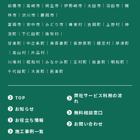
前橋市｜高崎市｜桐生市｜伊勢崎市｜太田市｜沼田市｜館
林市｜渋川市｜藤岡市｜
富岡市｜安中市｜みどり市｜榛東村｜吉岡町｜上野村｜神
流町｜下仁田町｜南牧村｜
甘楽町｜中之条町｜東吾妻町｜長野原町｜嬬恋村｜草津町
｜高山村｜片品村｜
川場村｜昭和村｜みなかみ町｜玉村町｜板倉町｜明和町｜
千代田町｜大泉町｜邑楽町
弊社サービス利用の流
TOP
れ
お知らせ
無料相談窓口
お役立ち情報
お問い合わせ
施工事例一覧