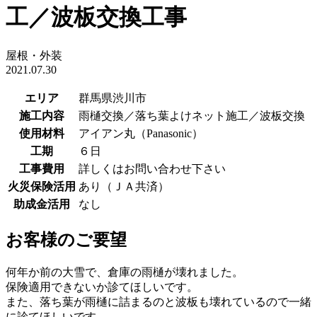
工／波板交換工事
屋根・外装
2021.07.30
エリア
群馬県渋川市
施工内容
雨樋交換／落ち葉よけネット施工／波板交換
使用材料
アイアン丸（Panasonic）
工期
６日
工事費用
詳しくはお問い合わせ下さい
火災保険活用
あり（ＪＡ共済）
助成金活用
なし
お客様のご要望
何年か前の大雪で、倉庫の雨樋が壊れました。
保険適用できないか診てほしいです。
また、落ち葉が雨樋に詰まるのと波板も壊れているので一緒
に診てほしいです。