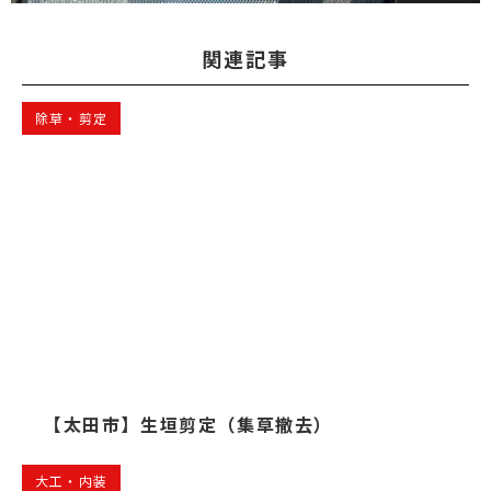
関連記事
除草・剪定
【太田市】生垣剪定（集草撤去）
大工・内装