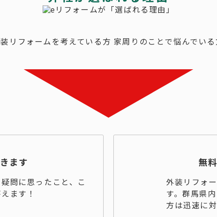
できます
無
て疑問に思ったこと、こ
外装リフォ
答えます！
す。群馬県内
！
方は迅速に